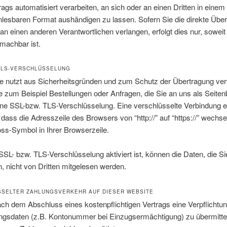
rags automatisiert verarbeiten, an sich oder an einen Dritten in einem
lesbaren Format aushändigen zu lassen. Sofern Sie die direkte Übe
an einen anderen Verantwortlichen verlangen, erfolgt dies nur, soweit
machbar ist.
 TLS-VERSCHLÜSSELUNG
e nutzt aus Sicherheitsgründen und zum Schutz der Übertragung vert
ie zum Beispiel Bestellungen oder Anfragen, die Sie an uns als Seiten
ine SSL-bzw. TLS-Verschlüsselung. Eine verschlüsselte Verbindung 
 dass die Adresszeile des Browsers von “http://” auf “https://” wechse
ss-Symbol in Ihrer Browserzeile.
SL- bzw. TLS-Verschlüsselung aktiviert ist, können die Daten, die Si
n, nicht von Dritten mitgelesen werden.
SELTER ZAHLUNGSVERKEHR AUF DIESER WEBSITE
ch dem Abschluss eines kostenpflichtigen Vertrags eine Verpflichtun
ungsdaten (z.B. Kontonummer bei Einzugsermächtigung) zu übermitte