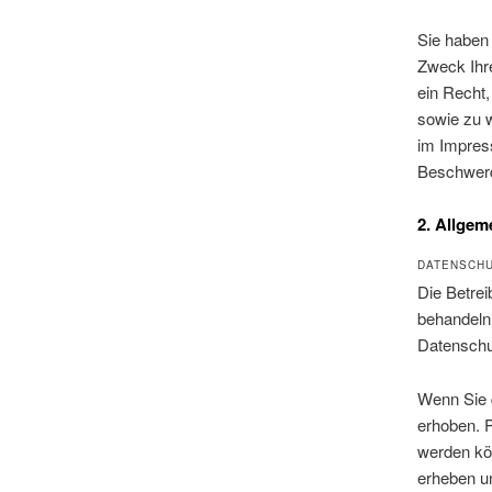
Sie haben 
Zweck Ihr
ein Recht,
sowie zu 
im Impres
Beschwerd
2. Allgem
DATENSCH
Die Betrei
behandeln
Datenschu
Wenn Sie 
erhoben. P
werden kön
erheben un