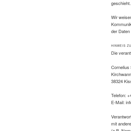
geschieht.
Wir weisen
Kommunika
der Daten 
HINWEIS Z
Die verant
Cornelius
Kirchwann
38324 Kis
Telefon: 
E-Mail: i
Verantwort
mit ander
(z.B. Name