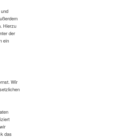
r und
 außerdem
. Hierzu
nter der
n ein
rnst. Wir
setzlichen
aten
ziert
wir
ck das