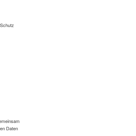
 Schutz
r gemeinsam
nen Daten