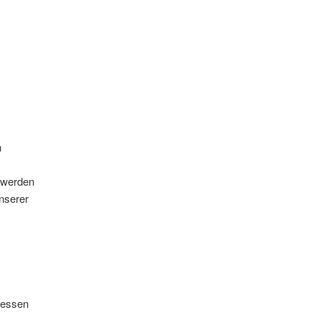
n
t werden
nserer
Dessen