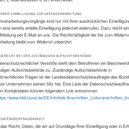
IHRER EINWILLIGUNG ZUR DATENVERARBEITUNG
nverarbeitungsvorgänge sind nur mit Ihrer ausdrücklichen Einwilligun
 eine bereits erteilte Einwilligung jederzeit widerrufen. Dazu reicht ei
itteilung per E-Mail an uns. Die Rechtmäßigkeit der bis zum Widerruf
beitung bleibt vom Widerruf unberührt.
ERECHT BEI DER ZUSTÄNDIGEN AUFSICHTSBEHÖRDE
atenschutzrechtlicher Verstöße steht dem Betroffenen ein Beschwerd
digen Aufsichtsbehörde zu. Zuständige Aufsichtsbehörde in
tzrechtlichen Fragen ist der Landesdatenschutzbeauftragte des Bund
er Unternehmen seinen Sitz hat. Eine Liste der Datenschutzbeauftra
en Kontaktdaten können folgendem Link entnommen
ttps://www.bfdi.bund.de/DE/Infothek/Anschriften_Links/anschriften_li
 DATENÜBERTRAGBARKEIT
das Recht, Daten, die wir auf Grundlage Ihrer Einwilligung oder in Erf