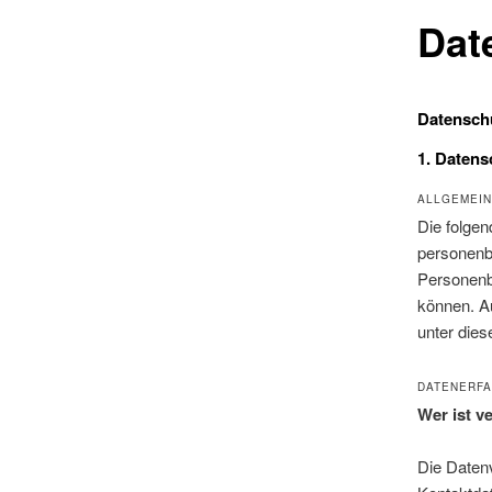
Dat
Datensch
1. Datens
ALLGEMEIN
Die folgen
personenb
Personenbe
können. A
unter dies
DATENERFA
Wer ist v
Die Datenv