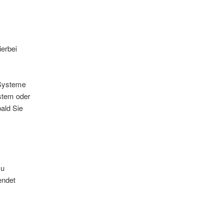
ierbei
-Systeme
ystem oder
bald Sie
zu
endet