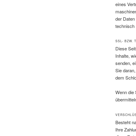
eines Vert
maschinen
der Daten 
technisch 
SSL- BZW.
Diese Seit
Inhalte, w
senden, e
Sie daran,
dem Schlo
Wenn die S
übermittel
VERSCHLÜS
Besteht na
Ihre Zahl