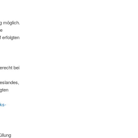
g möglich.
ne
 erfolgten
erecht bei
eslandes,
gten
nks-
üllung