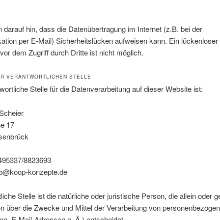
 darauf hin, dass die Datenübertragung im Internet (z.B. bei der
tion per E-Mail) Sicherheitslücken aufweisen kann. Ein lückenloser
vor dem Zugriff durch Dritte ist nicht möglich.
UR VERANTWORTLICHEN STELLE
wortliche Stelle für die Datenverarbeitung auf dieser Website ist:
 Scheier
e 17
senbrück
+495337/8823693
nfo@koop-konzepte.de
liche Stelle ist die natürliche oder juristische Person, die allein ode
en über die Zwecke und Mittel der Verarbeitung von personenbezoge
n, E-Mail-Adressen o. Ä.) entscheidet.