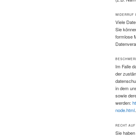
WIDERRUF 
Viele Date
Sie können
formlose M
Datenverar
BESCHWERD
Im Falle d
der zustän
datenschu
in dem uns
sowie der
werden:
h
node.html
.
RECHT AUF
Sie haben 