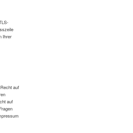
 TLS-
sszeile
 Ihrer
 Recht auf
ren
cht auf
 Fragen
Impressum