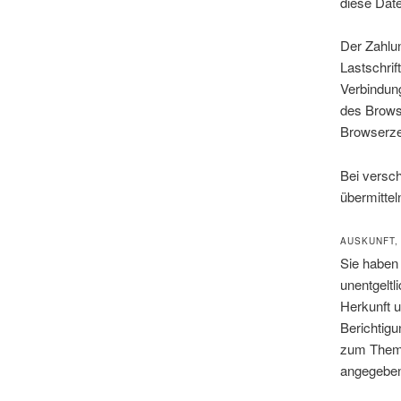
diese Date
Der Zahlu
Lastschrif
Verbindung
des Browse
Browserze
Bei versc
übermittel
AUSKUNFT,
Sie haben
unentgelt
Herkunft 
Berichtigu
zum Thema
angegeben