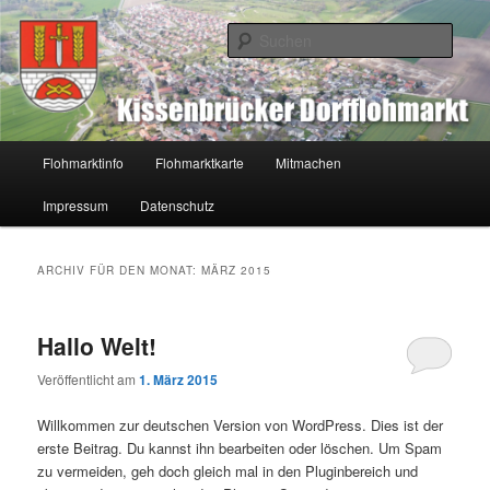
Zum
Zum
Flohmarkt Kissenbrück
Inhalt
sekundären
Such
wechseln
Inhalt
wechseln
Flohmarkt-Kissenbrück
Hauptmenü
Flohmarktinfo
Flohmarktkarte
Mitmachen
Impressum
Datenschutz
ARCHIV FÜR DEN MONAT:
MÄRZ 2015
Hallo Welt!
Veröffentlicht am
1. März 2015
Willkommen zur deutschen Version von WordPress. Dies ist der
erste Beitrag. Du kannst ihn bearbeiten oder löschen. Um Spam
zu vermeiden, geh doch gleich mal in den Pluginbereich und